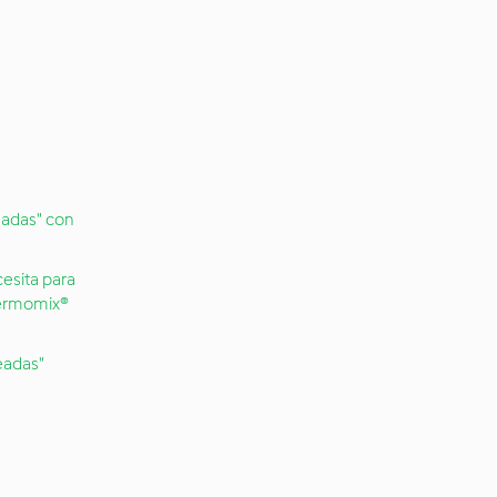
adas" con
esita para
hermomix®
eadas"