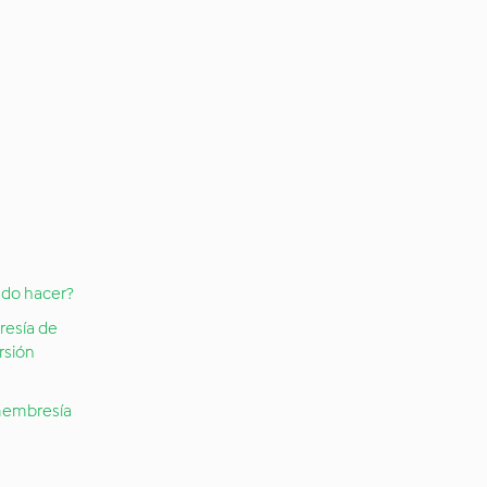
edo hacer?
resía de
rsión
 membresía