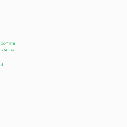
idoo® me
no se ha
mi