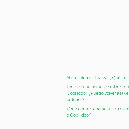
Si no quiero actualizar. ¿Qué pu
Una vez que actualicé mi memb
Cookidoo® ¿Puedo volver a la ve
anterior?
¿Qué ocurre si no actualizo mi
a Cookidoo®?