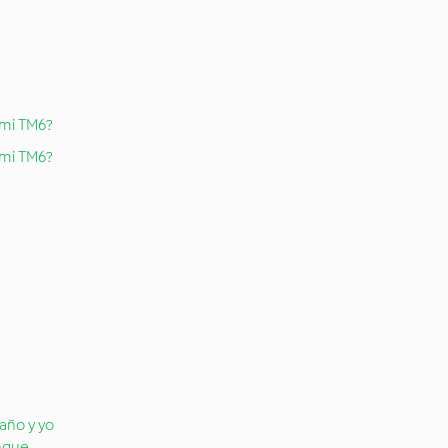
 mi TM6?
 mi TM6?
año y yo
nque