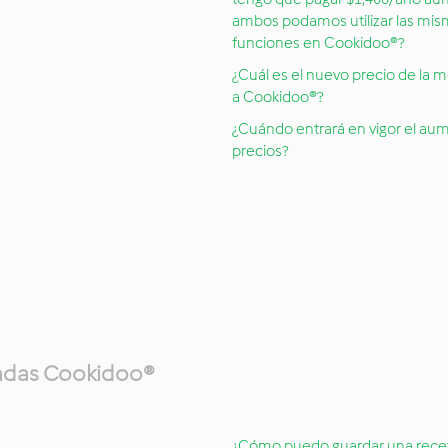
ambos podamos utilizar las mis
funciones en Cookidoo®?
¿Cuál es el nuevo precio de la 
a Cookidoo®?
¿Cuándo entrará en vigor el au
precios?
eadas Cookidoo®
¿Cómo puedo guardar una rece