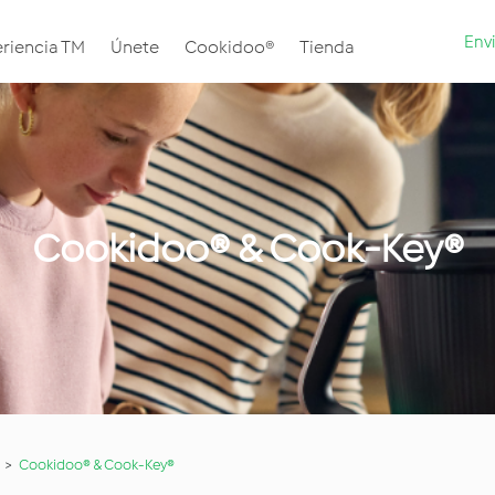
Envi
riencia TM
Únete
Cookidoo®
Tienda
Cookidoo® & Cook-Key®
Cookidoo® & Cook-Key®