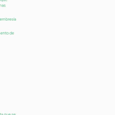
mas
membresía
mento de
ta que se