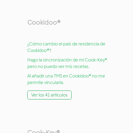
Cookidoo®
¿Cómo cambio el país de residencia de
Cookidoo®?
Hago la sincronización de mi Cook-Key®
pero no puedo ver mis recetas.
Al añadir una TM5 en Cookidoo® no me
permite vincularla.
Ver los 41 artículos
Cook-Key®