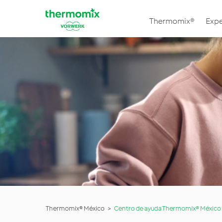
Thermomix®
Expe
Thermomix® México
Centro de ayuda Thermomix® México