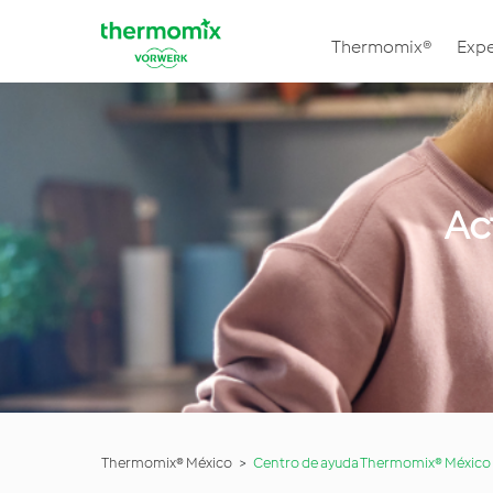
Thermomix®
Expe
Ac
Thermomix® México
Centro de ayuda Thermomix® México