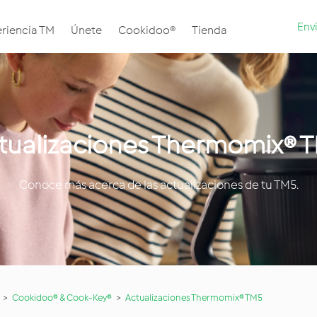
Envi
riencia TM
Únete
Cookidoo®
Tienda
tualizaciones Thermomix® 
Conoce más acerca de las actualizaciones de tu TM5.
Cookidoo® & Cook-Key®
Actualizaciones Thermomix® TM5