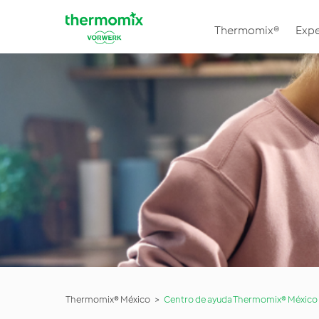
Thermomix®
Expe
Thermomix® México
Centro de ayuda Thermomix® México