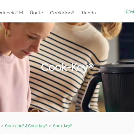
Envi
riencia TM
Únete
Cookidoo®
Tienda
Cook-Key®
Cookidoo® & Cook-Key®
Cook-Key®