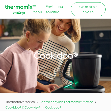
Enviar una
Comprar
Menú
solicitud
ahora
Cookidoo®
Thermomix® México
Centro de ayuda Thermomix® México
Cookidoo® & Cook-Key®
Cookidoo®