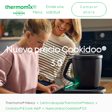
Enviar una
Comprar
Menú
solicitud
ahora
Nuevo precio Cookidoo®
3.0
Thermomix® México
Centro de ayuda Thermomix® México
Cookidoo® & Cook-Key®
Nuevo precio Cookidoo® 3.0