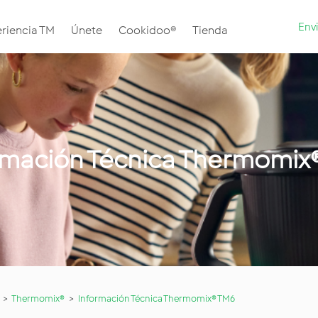
Envi
riencia TM
Únete
Cookidoo®
Tienda
rmación Técnica Thermomix
Thermomix®
Información Técnica Thermomix® TM6