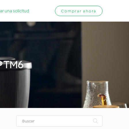
ar una solicitud
Comprar ahora
® TM6