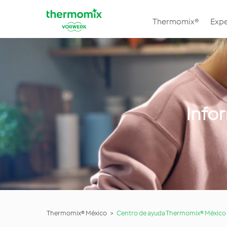
Thermomix®
Expe
Info
Thermomix® México
Centro de ayuda Thermomix® México