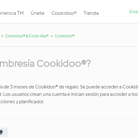
Envi
riencia TM
Únete
Cookidoo®
Tienda
Cookidoo® & Cook-Key®
Cookidoo®
mbresía Cookidoo®?​
ía de 3 meses de Cookidoo® de regalo. Se puede acceder a Cooki
t. Los usuarios crean una cuenta e inician sesión para acceder a tod
ciones y planificador.