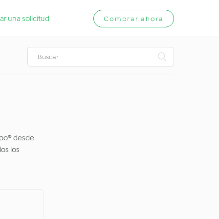
ar una solicitud
Comprar ahora
doo® desde
os los