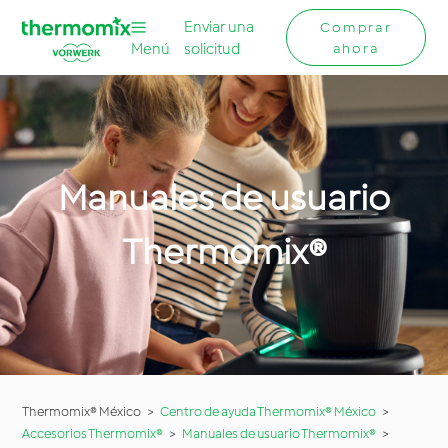
Enviar una
Comprar
Menú
solicitud
ahora
Manuales de usuario
Thermomix®
Thermomix® México
Centro de ayuda Thermomix® México
Accesorios Thermomix®
Manuales de usuario Thermomix®