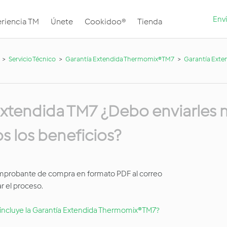
Envi
riencia TM
Únete
Cookidoo®
Tienda
Servicio Técnico
Garantía Extendida Thermomix®TM7
Garantía Exte
 Extendida TM7 ¿Debo enviarles 
os los beneficios?
 comprobante de compra en formato PDF al correo
ar el proceso.
incluye la Garantía Extendida Thermomix®TM7?