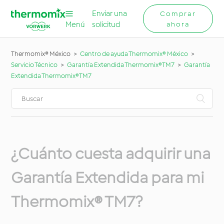
Enviar una
Comprar
Menú
solicitud
ahora
Thermomix® México
Centro de ayuda Thermomix® México
Servicio Técnico
Garantía Extendida Thermomix®TM7
Garantía
Extendida Thermomix®TM7
¿Cuánto cuesta adquirir una
Garantía Extendida para mi
Thermomix® TM7?