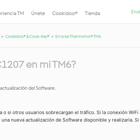
Envi
riencia TM
Únete
Cookidoo®
Tienda
Cookidoo® & Cook-Key®
Errores Thermomix® TM6
r C1207 en mi TM6?
actualización del Software.
o si otros usuarios sobrecargan el tráfico. Si la conexión WiFi 
una nueva actualización de Software disponible y realizarla. Si 