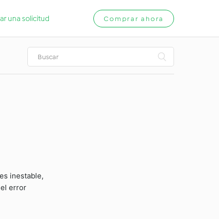
ar una solicitud
Comprar ahora
es inestable,
el error