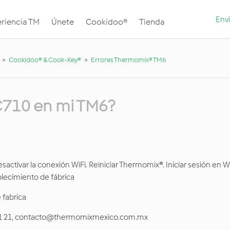
Envi
riencia TM
Únete
Cookidoo®
Tienda
Cookidoo® & Cook-Key®
Errores Thermomix® TM6
 C710 en mi TM6?
activar la conexión WiFi. Reiniciar Thermomix®. Iniciar sesión en W
ablecimiento de fábrica
 fabrica
0 11 21, contacto@thermomixmexico.com.mx