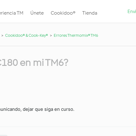
Envi
riencia TM
Únete
Cookidoo®
Tienda
Cookidoo® & Cook-Key®
Errores Thermomix® TM6
 C180 en mi TM6?
nicando, dejar que siga en curso.