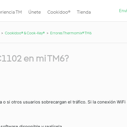
Envi
riencia TM
Únete
Cookidoo®
Tienda
Cookidoo® & Cook-Key®
Errores Thermomix® TM6
r C1102 en mi TM6?
o si otros usuarios sobrecargan el tráfico. Si la conexión WiFi 
oftware disponible y realícela.