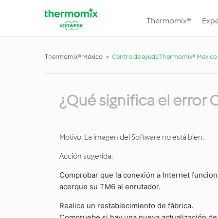
Thermomix®
Expe
Thermomix® México
Centro de ayuda Thermomix® México
¿Qué significa el erro
Motivo: La imagen del Software no está bien.
Acción sugerida:
Comprobar que la conexión a Internet funciona 
acerque su TM6 al enrutador.
Realice un restablecimiento de fábrica.
Compruebe si hay una nueva actualización de s