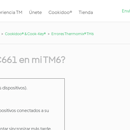
Envi
riencia TM
Únete
Cookidoo®
Tienda
Cookidoo® & Cook-Key®
Errores Thermomix® TM6
 C661 en mi TM6?
 dispositivos).
positivos conectados a su
entar sincronizar más tarde.