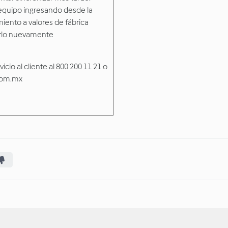
 equipo ingresando desde la
miento a valores de fábrica
rarlo nuevamente
cio al cliente al 800 200 11 21 o
com.mx