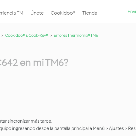
Envi
riencia TM
Únete
Cookidoo®
Tienda
Cookidoo® & Cook-Key®
Errores Thermomix® TM6
 C642 en mi TM6?
ntar sincronizar más tarde.
equipo ingresando desde la pantalla principal a Menú > Ajustes > Re