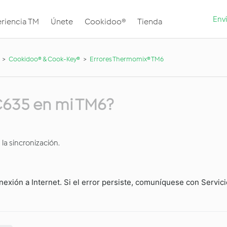
Envi
riencia TM
Únete
Cookidoo®
Tienda
Cookidoo® & Cook-Key®
Errores Thermomix® TM6
 C635 en mi TM6?
 la sincronización.
xión a Internet. Si el error persiste, comuníquese con Servicio