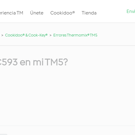
Envi
riencia TM
Únete
Cookidoo®
Tienda
Cookidoo® & Cook-Key®
Errores Thermomix® TM5
 C593 en mi TM5?