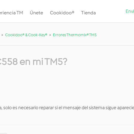
Envi
riencia TM
Únete
Cookidoo®
Tienda
Cookidoo® & Cook-Key®
Errores Thermomix® TM5
 C558 en mi TM5?
a, solo es necesario reparar si el mensaje del sistema sigue apareci