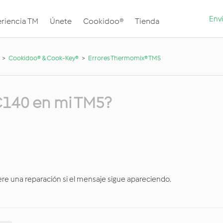
Envi
riencia TM
Únete
Cookidoo®
Tienda
Cookidoo® & Cook-Key®
Errores Thermomix® TM5
 C140 en mi TM5?
iere una reparación si el mensaje sigue apareciendo.