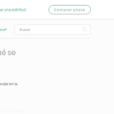
ar una solicitud
Comprar ahora
idoo®
ué se
ándar en la