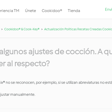
Envi
riencia TM
Únete
Cookidoo®
Tienda
Cookidoo® & Cook-Key®
Actualización Políticas Recetas Creadas Cook
lgunos ajustes de cocción. A q
r al respecto?
® no se reconocen, por ejemplo, si se utilizan abreviaturas no est
 ajustar manualmente.