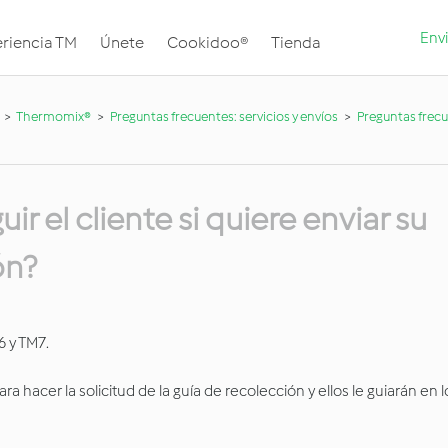
Envi
riencia TM
Únete
Cookidoo®
Tienda
Thermomix®
Preguntas frecuentes: servicios y envíos
Preguntas frecu
r el cliente si quiere enviar su
ón?
6 y TM7.
ara hacer la solicitud de la guía de recolección y ellos le guiarán en 