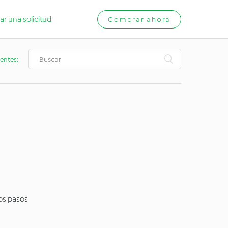
ar una solicitud
Comprar ahora
entes:
los pasos