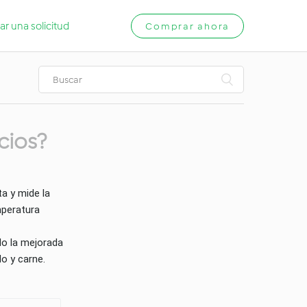
ar una solicitud
Comprar ahora
cios?
a y mide la
mperatura
do la mejorada
do y carne.