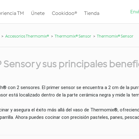
Envi
riencia TM
Únete
Cookidoo®
Tienda
Accesorios Thermomix®
Thermomix® Sensor
Thermomix® Sensor
Sensor y sus principales benefi
con 2 sensores. El primer sensor se encuentra a 2 cm de la punt
sor está localizado dentro de la parte cerámica negra y mide la te
inar y asegura el éxito más allá del vaso de Thermomix®, ofrecien
parrilla. Ahora puedes cocinar con precisión pasteles, panes, pesca