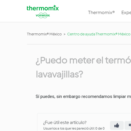
Thermomix®
Expe
Thermomix® México
Centro de ayuda Thermomix® México
¿Puedo meter el termó
lavavajillas?
Sí puedes, sin embargo recomendamos limpiar 
¿Fue útil este artículo?
Usuarios a los que les pareció útil: 0 de 0