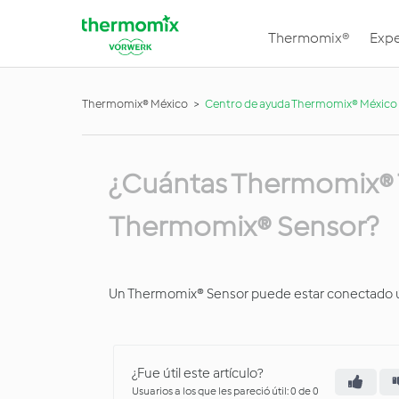
Thermomix®
Expe
Thermomix® México
Centro de ayuda Thermomix® México
¿Cuántas Thermomix® 
Thermomix® Sensor?
Un Thermomix® Sensor puede estar conectado ú
¿Fue útil este artículo?
Usuarios a los que les pareció útil: 0 de 0